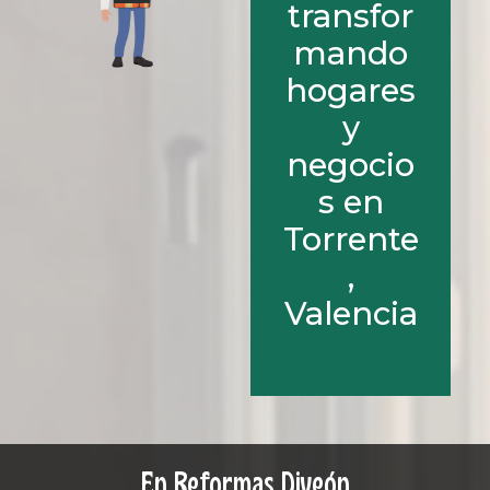
transfor
mando
hogares
y
negocio
s en
Torrente
,
Valencia
En Reformas Diveón