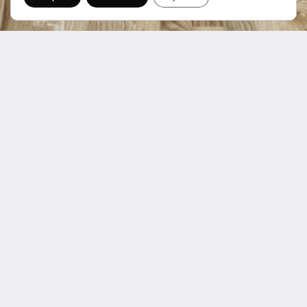
Menú
Inicio
Quiénes somos
Reformas
Fontanería
Electricidad
Pintura
Domótica
Contacto
Dónde trabajamos